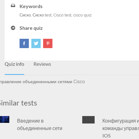
Keywords
Сиско
,
Сиско test
,
Cisco test
,
cisco quiz
Share quiz
Quiz info
Reviews
правление объединенными сетями Cisco
imilar tests
Введение в
Конфигурация 
объединенные сети
команды управ
IOS