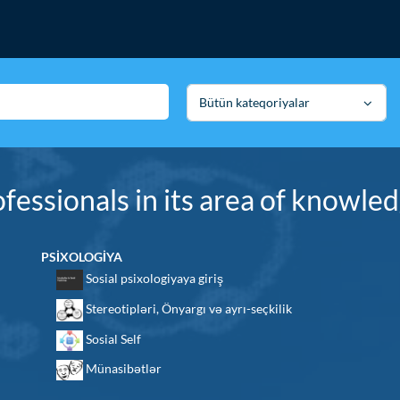
Bütün kateqoriyalar
fessionals in its area of knowle
PSİXOLOGİYA
Sosial psixologiyaya giriş
Stereotipləri, Önyargı və ayrı-seçkilik
Sosial Self
Münasibətlər