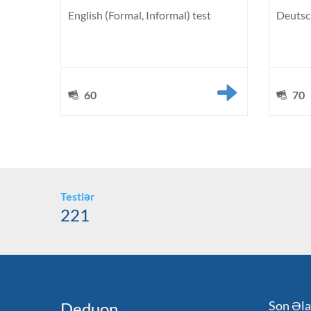
English (Formal, Informal) test
Deutsc
60
70
Testlər
221
Son Əla
Deduon