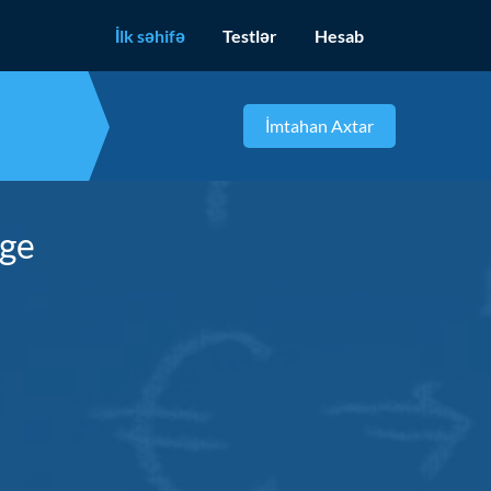
İlk səhifə
Testlər
Hesab
dge