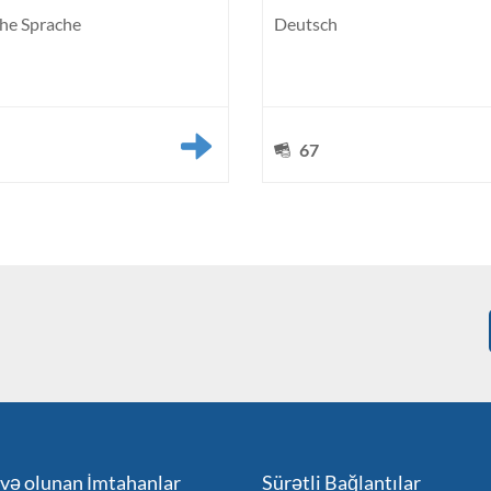
he Sprache
Deutsch
67
və olunan İmtahanlar
Sürətli Bağlantılar