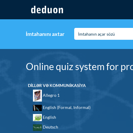
İmtahanını axtar
Online quiz system for pro
DİLLƏR VƏ KOMMUNİKASİYA
Allegro 1
English (Formal, Informal)
English
Deutsch